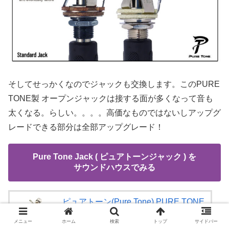
そしてせっかくなのでジャックも交換します。この
PURE
TONE製 オープンジャックは接する面が多くなって音も
太くなる。らしい。。。。高価なものではないしアップグ
レードできる部分は全部アップグレード！
Pure Tone Jack ( ピュアトーンジャック ) を
サウンドハウスでみる
ピュアトーン(Pure Tone) PURE TONE
製 オープンジャック インチサイズ モ
ノラル PTT1
メニュー
ホーム
検索
トップ
サイドバー