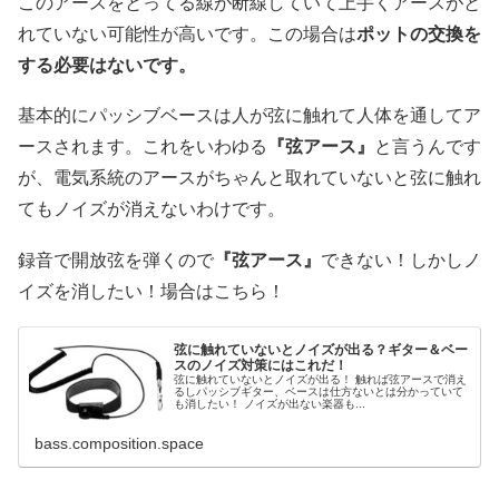
このアースをとってる線が断線していて上手くアースがと
れていない可能性が高いです。この場合は
ポットの交換を
する必要はないです。
基本的にパッシブベースは人が弦に触れて人体を通してア
ースされます。これをいわゆる
『弦アース』
と言うんです
が、電気系統のアースがちゃんと取れていないと弦に触れ
てもノイズが消えないわけです。
録音で開放弦を弾くので
『弦アース』
できない！しかしノ
イズを消したい！場合はこちら！
弦に触れていないとノイズが出る？ギター＆ベー
スのノイズ対策にはこれだ！
弦に触れていないとノイズが出る！ 触れば弦アースで消え
るしパッシブギター、ベースは仕方ないとは分かっていて
も消したい！ ノイズが出ない楽器も...
bass.composition.space