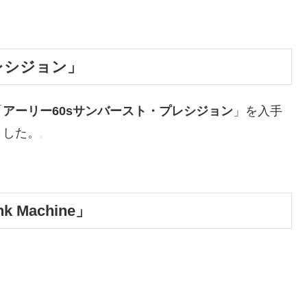
レシジョン」
「
アーリー60sサンバースト・プレシジョン
」を入手
ました。
Machine」