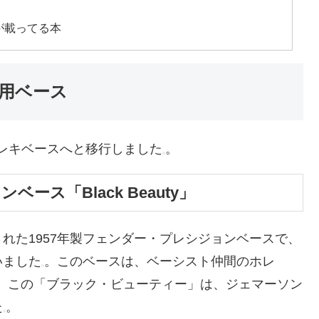
が載ってる本
用ベース
てエレキベースへと移行しました
。
ース「Black Beauty」
された
1957年製フェンダー・プレシジョンベース
で、
いました
。このベースは、ベーシスト仲間のホレ
。
この「ブラック・ビューティー」は、ジェマーソン
た
。