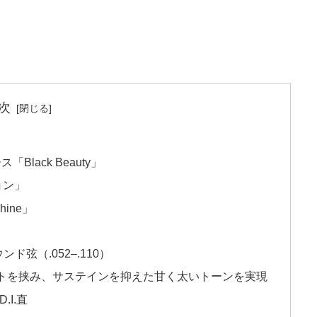
次
lack Beauty」
ョン」
ine」
ド弦（.052–.110）
トを挟み、サステインを抑えた甘く太いトーンを実現
.I.直