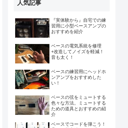
人気記事
『実体験から』自宅での練
習用に小型ベースアンプの
おすすめを紹介
ベースの電気系統を修理
+改造してノイズを軽減！
音も太く！
ベースの練習用にヘッドホ
ンアンプをおすすめした
い！
ベースの弦をミュートする
色々な方法。ミュートする
ための道具とおすすめの紹
介
ベースでコードを弾こう！