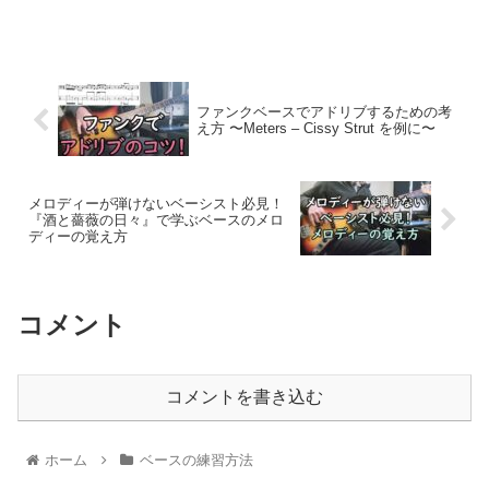
ファンクベースでアドリブするための考
え方 〜Meters – Cissy Strut を例に〜
メロディーが弾けないベーシスト必見！
『酒と薔薇の日々』で学ぶベースのメロ
ディーの覚え方
コメント
コメントを書き込む
ホーム
ベースの練習方法