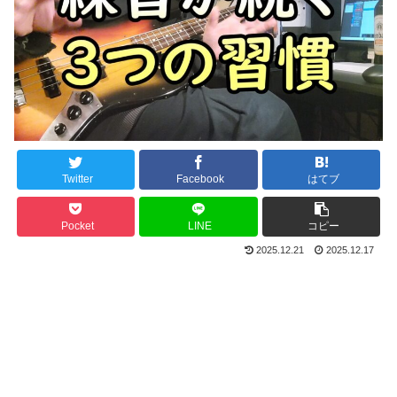
Twitter
Facebook
はてブ
Pocket
LINE
コピー
2025.12.21
2025.12.17