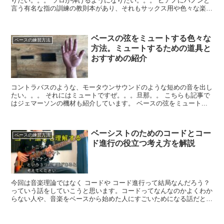
りたい。。。 ソロが弾けるようになりたい。。。 ピアノにハノンと
言う有名な指の訓練の教則本があり、それもサックス用や色々な楽器
に合わせたものが出版されて...
ベースの弦をミュートする色々な
ベースの練習方法
方法。ミュートするための道具と
おすすめの紹介
コントラバスのような、モータウンサウンドのような短めの音を出し
たい。。。 それにはミュートですぜ。。。旦那。。 こちらも記事で
はジェマーソンの機材も紹介しています。 ベースの弦をミュート...
ベーシストのためのコードとコー
ベースの練習方法
ド進行の役立つ考え方を解説
今回は音楽理論ではなく コードや コード進行って結局なんだろう？
っていう話をしていこうと思います。コードってなんなのかよくわか
らない人や、音楽をベースから始めた人にすごいためになる話だと思
います。 これがわかってるとロックでもジャズで...