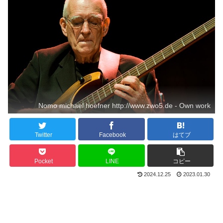
Nomo michael hoefner http://www.zwo5.de - Own work
Twitter
Facebook
はてブ
Pocket
LINE
コピー
2024.12.25
2023.01.30