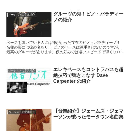
い。。。なんかもう妖精なんです...
グルーヴの鬼！ピノ・パラディー
ベーシストの音楽紹介
ノの紹介
ベースを弾いている人には神がかった存在のピノ・パラディーノ！
名盤の影には彼の名あり！ ピノのベースは派手さはないのですが、
最高のグルーヴがあります。僕の好みでは凄いスピードで弾くソロは
あまり興味がなくて、ピノのように強...
エレキベースもコントラバスも超
ベーシストの音楽紹介
絶技巧で弾きこなす Dave
Carpenter の紹介
【音楽紹介】ジェームス・ジェマ
ベーシストの音楽紹介
ーソンが彩ったモータウン名曲集